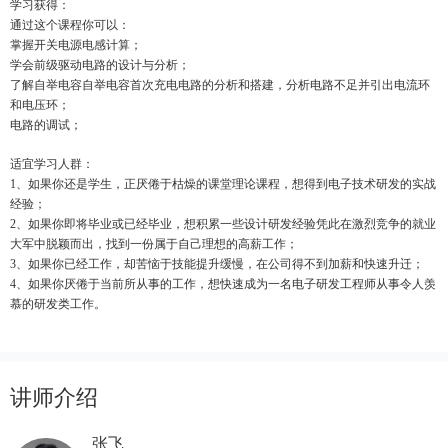
学习获得：
通过这个课程你可以：
掌握开关电源电感计算；
学会前级驱动电路的设计与分析；
了解自举电容自举电容首次充电电路的分析和搭建，分析电路不足并引出电流环
和电压环；
电路的调试；
适宜学习人群：
1、如果你还是学生，正厌倦于枯燥的课堂理论课程，想得到电子技术研发的实战
经验；
2、如果你即将毕业或已经毕业，想积累一些设计研发经验凭此在激烈竞争的就业
大军中脱颖而出，找到一份属于自己理想的高薪工作；
3、如果你已经工作，却苦恼于技能提升缓慢，在公司得不到加薪和快速升迁；
4、如果你厌倦于当前所从事的工作，想快速成为一名电子研发工程师从事令人羡
慕的研发类工作。
讲师介绍
张飞