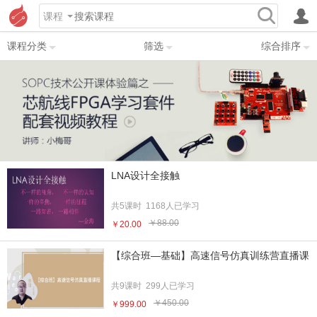
课程
课程分类
筛选
综合排序
LNA设计全接触
共5课时 1168人已学习
￥88.00
￥20.00
【综合班—基础】高速信号仿真训练营直播课
共9课时 299人已学习
￥450.00
￥999.00