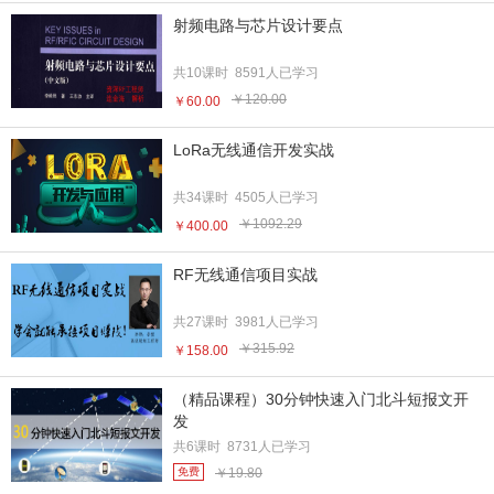
射频电路与芯片设计要点
共10课时 8591人已学习
￥120.00
￥60.00
LoRa无线通信开发实战
共34课时 4505人已学习
￥1092.29
￥400.00
RF无线通信项目实战
共27课时 3981人已学习
￥315.92
￥158.00
（精品课程）30分钟快速入门北斗短报文开
发
共6课时 8731人已学习
免费
￥19.80