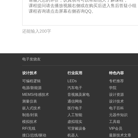
还能输入200字
电子发烧友
设计技术
行业应用
特色内容
可编程逻辑
LEDs
专栏推荐
电源/新能源
汽车电子
学院
MEMS/传感技术
音视频及家电
设计资源
测量仪表
通信网络
设计技术
嵌入式技术
医疗电子
电子百科
制造/封装
人工智能
元器件知识
模拟技术
虚拟现实
工具箱
RF/无线
可穿戴设备
VIP会员
接口/总线/驱动
机器人
最新技术文章