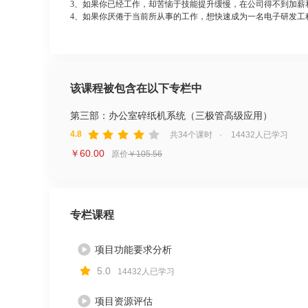
3、如果你已经工作，却苦恼于技能提升缓慢，在公司得不到加薪
4、如果你厌倦于当前所从事的工作，想快速成为一名电子研发工
该课程被包含在以下专栏中
第三部：办公室碎纸机系统（三极管高级应用）
4.8
共34个课时
·
14432人已学习
￥60.00
原价
￥105.56
专栏课程
项目功能要求分析
5.0
14432人已学习
项目资源评估