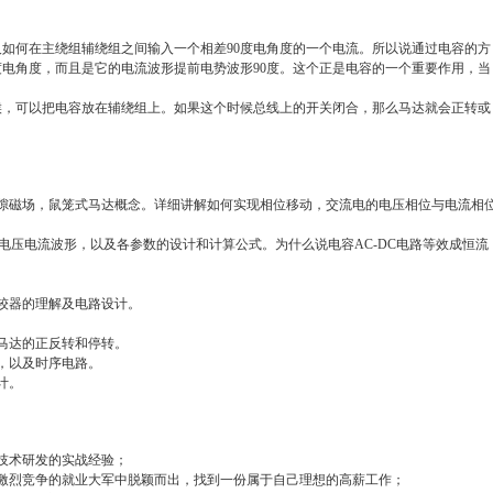
如何在主绕组辅绕组之间输入一个相差90度电角度的一个电流。所以说通过电容的方
度电角度，而且是它的电流波形提前电势波形90度。这个正是电容的一个重要作用，当
候，可以把电容放在辅绕组上。如果这个时候总线上的开关闭合，那么马达就会正转或
隙磁场，鼠笼式马达概念。详细讲解如何实现相位移动，交流电的电压相位与电流相
向电压电流波形，以及各参数的设计和计算公式。为什么说电容AC-DC电路等效成恒流
较器的理解及电路设计。
马达的正反转和停转。
，以及时序电路。
计。
技术研发的实战经验；
激烈竞争的就业大军中脱颖而出，找到一份属于自己理想的高薪工作；