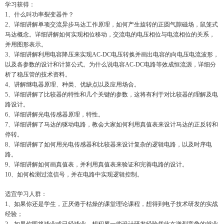
学习获得：
1、什么叫功率裂变器件？
2、详细讲解单项交流异步马达工作原理，如何产生旋转的正圆气隙磁场，鼠笼式
马达概念。详细讲解如何实现相位移动，交流电的电压相位与电流相位的关系，
并用图形表示。
3、详细讲解利用电容降压来实现AC-DC电压转换并画出电容的向电压电流波形，
以及各参数的设计和计算公式。为什么说电容AC-DC电路等效成恒流源，详细分
析了稳压管的技术资料。
4、讲解继电器原理、种类、优缺点以及应用场合。
5、详细讲解了比较器的特性和几个关键的参数，这将有利于对比较器的理解及电
路设计。
6、详细讲解光电传感器原理，特性。
7、详细讲解了马达的驱动电路，教会大家如何利用真值表来设计马达的正反转和
停转。
8、详细讲解了如何用光电传感器和比较器来设计复杂的逻辑电路，以及时序电
路。
9、详细讲解如何画真值表，并利用真值表来验证和完善电路的设计。
10、如何检测过流信号，并在电路中实现逻辑控制。
适宜学习人群：
1、如果你还是学生，正厌倦于枯燥的课堂理论课程，想得到电子技术研发的实战
经验；